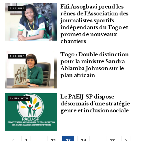
Fifi Assogbavi prend les
A LA UNE
rênes de l’Association des
journalistes sportifs
indépendants du Togo et
promet de nouveaux
chantiers
Togo : Double distinction
A LA UNE
pour la ministre Sandra
Ablamba Johnson sur le
plan africain
Le PAEIJ-SP dispose
EKINA ACTU
désormais d’une stratégie
genre et inclusion sociale
1
…
22
23
24
…
27