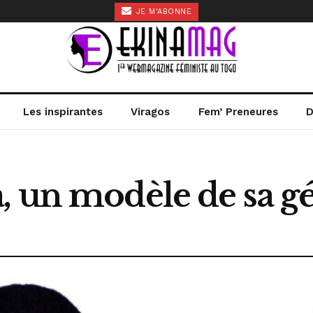
JE M'ABONNE
Les inspirantes
Viragos
Fem’ Preneures
D
, un modèle de sa g