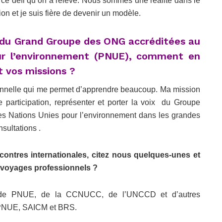
e ce défi qu’on a relevé. Nous sommes une réalité dans le
n et je suis fière de devenir un modèle.
 du Grand Groupe des ONG accréditées au
ur l’environnement (PNUE), comment en
t vos missions ?
onnelle qui me permet d’apprendre beaucoup. Ma mission
ine participation, représenter et porter la voix du Groupe
 Nations Unies pour l’environnement dans les grandes
sultations .
ontres internationales, citez nous quelques-unes et
 voyages professionnels ?
ns de PNUE, de la CCNUCC, de l’UNCCD et d’autres
e PNUE, SAICM et BRS.