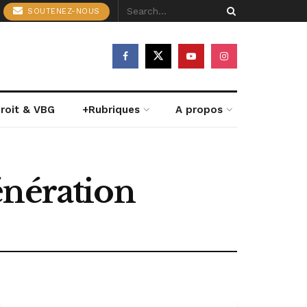
SOUTENEZ-NOUS
roit & VBG
+Rubriques
A propos
énération