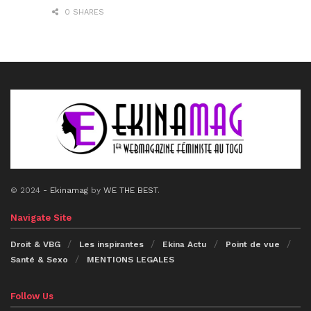
0 SHARES
© 2024
- Ekinamag
by
WE THE BEST
.
Navigate Site
Droit & VBG
Les inspirantes
Ekina Actu
Point de vue
Santé & Sexo
MENTIONS LEGALES
Follow Us