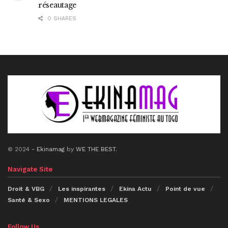
réseautage
0 SHARES
© 2024
- Ekinamag
by
WE THE BEST
.
Navigate Site
Droit & VBG
Les inspirantes
Ekina Actu
Point de vue
Santé & Sexo
MENTIONS LEGALES
Follow Us