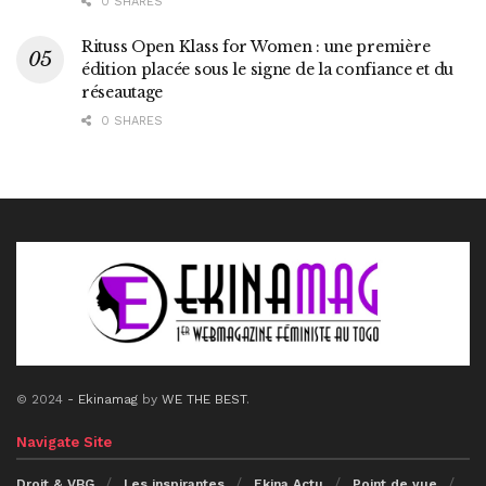
0 SHARES
Rituss Open Klass for Women : une première
édition placée sous le signe de la confiance et du
réseautage
0 SHARES
© 2024
- Ekinamag
by
WE THE BEST
.
Navigate Site
Droit & VBG
Les inspirantes
Ekina Actu
Point de vue